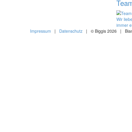
Tea
Wir lie
immer ei
Impressum
|
Datenschutz
| © Biggis 2026 | Bian